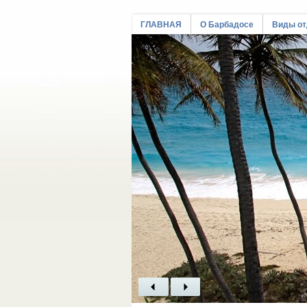
ГЛАВНАЯ
О Барбадосе
Виды о