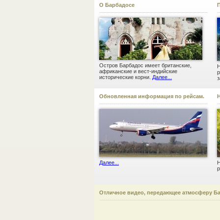
О Барбадосе
Остров Барбадос имеет британские,
Н
африканские и вест-индийские
р
исторические корни.
Далее...
з
Обновленная информация по рейсам.
Н
Далее...
Н
Отличное видео, передающее атмосферу Б