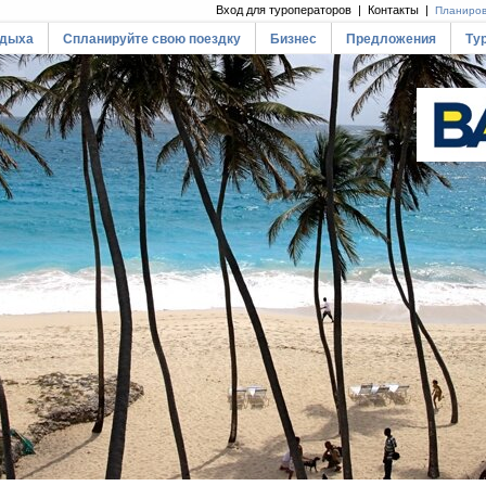
Вход для туроператоров | Контакты |
Планиров
тдыха
Cпланируйте свою поездку
Бизнес
Предложения
Ту