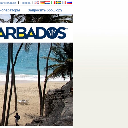
|
|
щик отдыха
Пресса
р операторы
Запросить брошюру