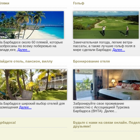
Пляжи
Гольф
а Барбадосе около 60 пляжей, которые
Замечательная погода, легкие ветра-
азбросаны по всему побережью на
пассаты, а также лучшие гольф поля в
ападе,юге,
Далее...
мире сделали Барбадос
Далее...
айдите отель, пансион, виллу
Бронирование отеля
а Барбадосе широкий выбор отелей для
Забронируйте свое проживание
размещения
Далее...
совместно с Ассоциацией Туризма
Барбадоса (BHTA).
Далее...
арбадоса!
Будьте с нами на связи онлайн. Поде
друзьями!