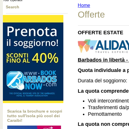
Tour Operator
Home
Search
Offerte
OFFERTE ESTATE
Barbados in libertà
-
Quota individuale a 
Durata del soggiorno: 9
La quota comprende
Voli intercontinen
Trasferimenti da/
Scarica la brochure e scopri
Pernottamento
tutto sull'isola più cool dei
Caraibi!
La quota non compr