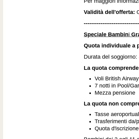
Per maggiori informazio
Validità dell'offerta:
G
-----------------------------
Speciale Bambin
i
Gr
Quota individuale a p
Durata del soggiorno: 8
La quota comprende
Voli British Airw
7 notti in Pool/G
Mezza pensione
La quota non compr
Tasse aeroportual
Trasferimenti da/
Quota d'iscrizion