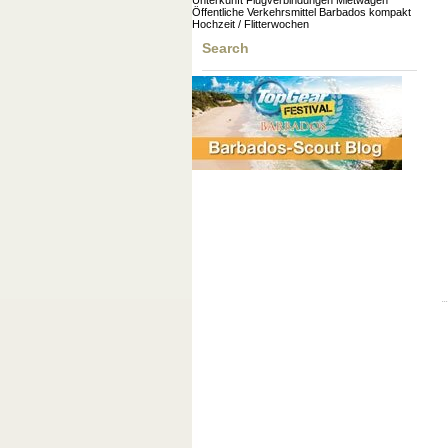
Unterkunft
Flugverbindungen
Mietwagen
Öffentliche Verkehrsmittel
Barbados kompakt
Hochzeit / Flitterwochen
Search