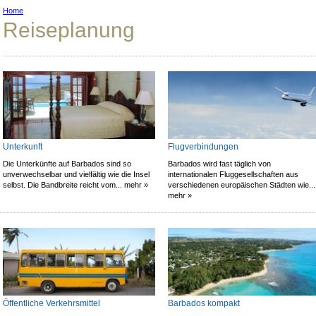
Home
Reiseplanung
Unterkunft
Flugverbindungen
Die Unterkünfte auf Barbados sind so
Barbados wird fast täglich von
unverwechselbar und vielfältig wie die Insel
internationalen Fluggesellschaften aus
selbst. Die Bandbreite reicht vom... mehr »
verschiedenen europäischen Städten wie...
mehr »
Öffentliche Verkehrsmittel
Barbados kompakt