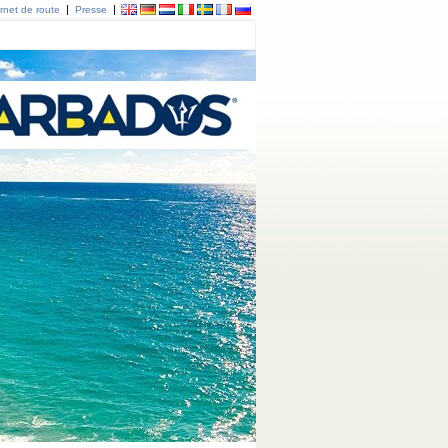
|
|
rnet de route
Presse