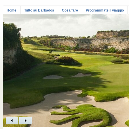
Home
Tutto su Barbados
Cosa fare
Programmate il viaggio