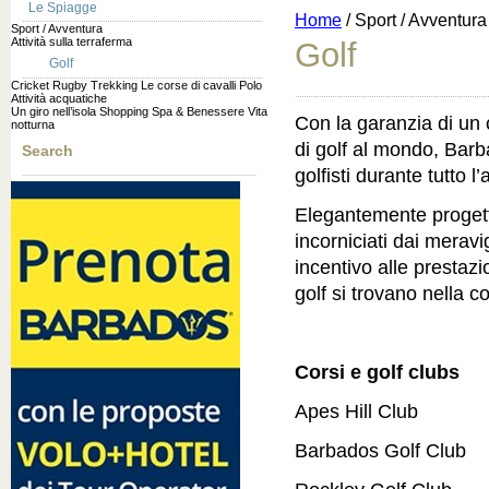
Le Spiagge
Home
/ Sport / Avventura /
Sport / Avventura
Attività sulla terraferma
Golf
Golf
Cricket
Rugby
Trekking
Le corse di cavalli
Polo
Attività acquatiche
Un giro nell’isola
Shopping
Spa & Benessere
Vita
Con la garanzia di un c
notturna
di golf al mondo, Barb
Search
golfisti durante tutto l
Elegantemente progetta
incorniciati dai meravig
incentivo alle prestazion
golf si trovano nella c
Corsi e golf clubs
Apes Hill Club
Barbados Golf Club