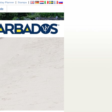
|
|
iday Planner
Stampa
ade