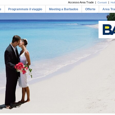
Accesso Area Trade |
|
Contatti
Hol
e
Programmate il viaggio
Meeting a Barbados
Offerte
Area Tr