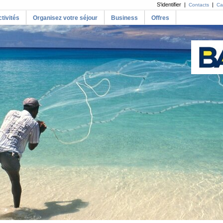
S'identifier |
|
Contacts
Ca
tivités
Organisez votre séjour
Business
Offres