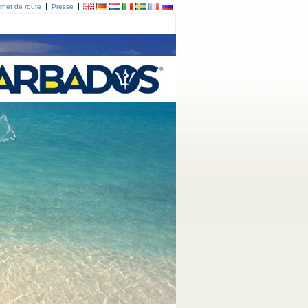
|
|
rnet de route
Presse